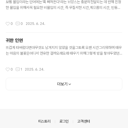
보통 몰입이라는 단어에는'푹 빠져든다'라는 뉘앙스는 충분히전달되는 데 반해 진정
한 몰입을 위해서꼭 필요한 비몰입의 시간, 즉 무질서한 시간,게으름의 시간, 빈둥거
리는 시간, 휴식과 같은충분한 이완과 여백의 시간들에 관한 중요성이간과되는 측면
이 있다. 사실 무엇이든 주어진계획을 열심히 잘 지키는 것, 성실한 것을미덕으로 삼
작성시간
0
0
2025. 6. 24.
아온 우리에게 휴식이란어쩐지 죄책감마저 느끼게 하는불편한 영역이 된 것 같다.-
조우석의 《간헐적 몰입》 중에서 -
귀한 인연
글 내용
뜨겁게 타버렸다면아무것도 남겨지지 않았을 것을그토록 오랜 시간그리워하며 태우
는 마음의 불꽃은어디서 연유한 걸까오래오래 태우기 위해그렇게 밤을 쌓아두었던
걸까밤을 태워서 덥히는마음의 아랫목은새벽녘까지 따스하다- 윤명희의 시집 《작달
비》에 실린시 〈귀한 인연〉 전문 -
작성시간
0
1
2025. 6. 24.
더보기
의안내
티스토리
로그인
고객센터