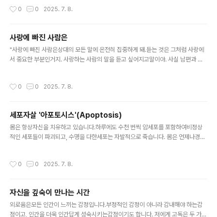
힘은 어디에서 나오는가》 중에서 -
작성시간
0
0
2025. 7. 8.
사랑에 빠진 사람은
글 내용
"사랑에 빠진 사람은상대의 모든 말에 온전히 집중하게 돼.듣는 것은 그처럼 사랑에
서 중요한 부분인거지. 사랑하는 사람의 말을 듣고 싶어지고말이야. 사실 남편과 처
음 만났을 때도그랬어. 우리는 몇 시간씩 일과삶에 관해 이야기를 나누었고,곧 사랑
에 빠졌지."- 줄리아 캐머런의 《아티스트 웨이, 마음의 소리를 듣는 시간》 중에서 -
작성시간
0
0
2025. 7. 8.
세포자살 '아포토시스'(Apoptosis)
글 내용
몸은 항상자신을 치유하고 있습니다.하루에도 수천 번씩 암세포를 포함하여비정상
적인 세포들이 파괴되고, 수명을 다한세포는 자발적으로 죽습니다. 몸은 언제나경계
를 늦추지 않는데, 이것은 곧 우리의몸이 지속적으로 의식을 하고있음을 의미합니다.
- 디팩초프라의《디팩초프라의 완전한 명상》중에서 -
작성시간
0
0
2025. 7. 8.
자신을 깊숙이 만나는 시간
글 내용
외로움은모든 인간이 느끼는 감정입니다.부정적인 감정이 아니라 감내해야 하는감
정이고, 인간을 더욱 인간답게 성숙시키는감정이기도 합니다. 저에게 고독은 두 가지