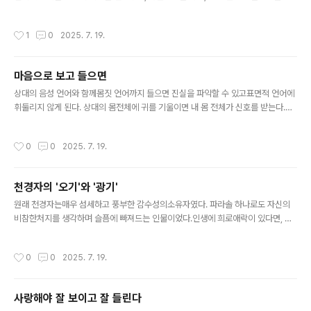
해줍니다.- 김민희, 한동일의《명랑 주교 유흥식》중에서 -
작성시간
1
0
2025. 7. 19.
마음으로 보고 들으면
글 내용
상대의 음성 언어와 함께몸짓 언어까지 들으면 진실을 파악할 수 있고표면적 언어에
휘둘리지 않게 된다. 상대의 몸전체에 귀를 기울이면 내 몸 전체가 신호를 받는다.표
현 못 하는 분노는 위장을 뒤틀고, 두려움은가슴을 조인다. 말하지 못한 고통은 목이
메이게 한다. 우리의 몸은 그런신호들을 수신하는안테나가 된다.- 줄리아 캐머런의
작성시간
0
0
2025. 7. 19.
《아티스트 웨이, 마음의 소리를 듣는 시간》 중에서 -
천경자의 '오기'와 '광기'
글 내용
원래 천경자는매우 섬세하고 풍부한 감수성의소유자였다. 파라솔 하나로도 자신의
비참한처지를 생각하며 슬픔에 빠져드는 인물이었다.인생에 희로애락이 있다면, 기
쁜 것은 매우 기쁘게,슬픈 것은 사무칠 정도로 슬프게 감지하는 성향을 지닌것이다.
그녀가 세상의 시련을 한꺼번에 직면했을 때느꼈을 복합적인 감정의 상태를 상상해
작성시간
0
0
2025. 7. 19.
보라. 슬프고애절한 것이 쌓이고 넘치면, 그저 살아야겠다는오기'만이 남는다. 바로
그 순간, 천경자는광기에 가까운 힘을 발휘해 우글우글뱀을 그렸던 것이다.- 김인혜
의 《살롱 드 경성 2》 중에서 -
사랑해야 잘 보이고 잘 들린다
글 내용