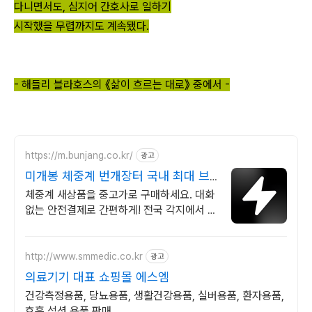
다니면서도, 심지어 간호사로 일하기
시작했을 무렵까지도 계속됐다.
- 해들리 블라호스의 《삶이 흐르는 대로》 중에서 -
https://m.bunjang.co.kr/
광고
미개봉 체중계 번개장터 국내 최대 브
랜드 중고거래
체중계 새상품을 중고가로 구매하세요. 대화
없는 안전결제로 간편하게! 전국 각지에서 올
라오는 전국구 최다 상품 매일 10만 개 이상
의 신규 상품 업로드
http://www.smmedic.co.kr
광고
의료기기 대표 쇼핑몰 에스엠
건강측정용품, 당뇨용품, 생활건강용품, 실버용품, 환자용품,
호흡 석션 용품 판매