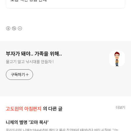
(새창열림)
로그 정보
부자가 돼야.. 가족을 위해..
물고기 말고 낚시대를 만들자 !
구독하기
더보기
고도원의 아침편지
의 다른 글
니체의 별명 '꼬마 목사'
글 내용
프리드리히 니체는1844년에 개신교 목사 집안에서 태어났다.어린 시절에 그는