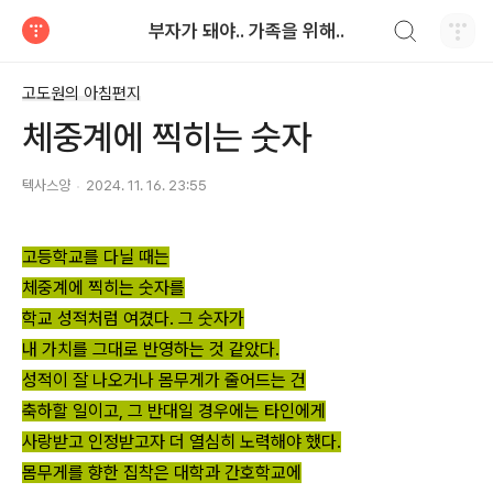
검색하기
부자가 돼야.. 가족을 위해..
티스토리
고도원의 아침편지
체중계에 찍히는 숫자
텍사스양
2024. 11. 16. 23:55
고등학교를 다닐 때는
체중계에 찍히는 숫자를
학교 성적처럼 여겼다. 그 숫자가
내 가치를 그대로 반영하는 것 같았다.
성적이 잘 나오거나 몸무게가 줄어드는 건
축하할 일이고, 그 반대일 경우에는 타인에게
사랑받고 인정받고자 더 열심히 노력해야 했다.
몸무게를 향한 집착은 대학과 간호학교에