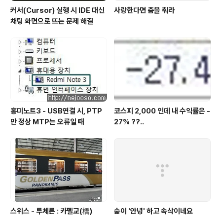
커서(Cursor) 실행 시 IDE 대신
사랑한다면 춤을 춰라
채팅 화면으로 뜨는 문제 해결
홍미노트3 - USB연결 시, PTP
코스피 2,000 인데 내 수익률은 -
만 정상 MTP는 오류일 때
27% ??..
스위스 - 루체른 : 카펠교(橋)
숲이 '안녕' 하고 속삭이네요