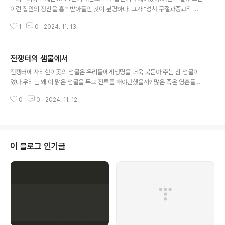
이런 집안의 정신을 흠뻑받아들인 것이 분명하다. 그가 "성서 구절과종교적 노
래들을 하도 훌륭하게 표현해서듣는 사람이 울음을 터뜨리지 않을 수없었다"라
1
0
2024. 11. 13.
는 보고도 있다. '꼬마 목사'가그의 별명이었다. 그러나 소년은다른 분야에서도
아주 명석했다.- 빌헬름 바이셰델의 《철학의 뒷계단》 중에서 -
전쟁터의 샘물에서
글 내용
전쟁터에 자리한이곳의 샘물은 우리들에게생명을 더욱 북돋아 주는 참 샘물이
었다.우리는 왜 이 맑은 샘물을 두고 전투를 해야만했을까? 많은 죽은 영혼들이
맴도는 샘물가에서신앙인도 아닌 내가 아군이든 적이든 그들의영혼을 위해 진
0
0
2024. 11. 12.
심으로 기도했다. 항상 맑은물을 간직한 샘물처럼 그저 이유도 없이희생된 모든
영혼들이 평안한 안식을갖게 해 달라고 간절한 마음으로기도했다.- 손문규의
《전쟁과 사랑》 중에서 -
이 블로그 인기글