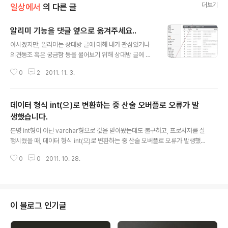
더보기
일상에서
의 다른 글
알리미 기능을 댓글 옆으로 옮겨주세요..
글 내용
아시겠지만, 알리미는 상대방 글에 대해 내가 관심있거나
의견동조 혹은 궁금함 등을 물어보기 위해 상대방 글에 다
는 댓글인데, 이걸 굳이 '네트워크'라는 분류 밑으로 뺀 건
0
2
2011. 11. 3.
이해하기 힘듭니다.. 내글의 댓글을 확인하면서 바로 내가
단 댓글을 확인하는데, 다른 메뉴에 위치한 아이콘을 클릭
한다는 건 상당히 비효율적이라고 봅니다.. 더구나, 변경 전
데이터 형식 int(으)로 변환하는 중 산술 오버플로 오류가 발
에는 그렇게 되어 있어서 상당히 직관적이였던 메뉴를 말
이지요.. 이부분은 수정이 되었으면 좋겠습니다..
생했습니다.
글 내용
분명 int형이 아닌 varchar형으로 값을 받아왔는데도 불구하고, 프로시저를 실
행시켰을 때, 데이터 형식 int(으)로 변환하는 중 산술 오버플로 오류가 발생했
습니다. 라는 오류가 발생하여 며칠을 고생했다.. 간단하게 표현하면 다음과 같
0
0
2011. 10. 28.
은 로직.. Create PROCEDURE [dbo].[프로시저 명] @start VARCHAR
(255), @end VARCHAR(255) -- 시작 값과 끝 값을 varchar로 받는다..
while (@start 이 구문을 다음과 같이 변경.. Set @start = convert(bigint,
@start) + 1 미션 해결.. 아직도 varchar로 받은 값이 while 문을 돌며 int형
으로 잡히는지 모르겠지만, 이런식의 해결도 있으니 참고하면 좋을 듯..
이 블로그 인기글