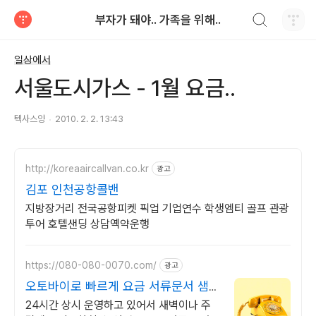
검색하기
부자가 돼야.. 가족을 위해..
티스토리
일상에서
서울도시가스 - 1월 요금..
텍사스양
2010. 2. 2. 13:43
http://koreaaircallvan.co.kr
광고
김포 인천공항콜밴
지방장거리 전국공항피켓 픽업 기업연수 학생엠티 골프 관광
투어 호텔샌딩 상담옉약운행
https://080-080-0070.com/
광고
오토바이로 빠르게 요금 서류문서 샘플
당일 긴급배송
24시간 상시 운영하고 있어서 새벽이나 주