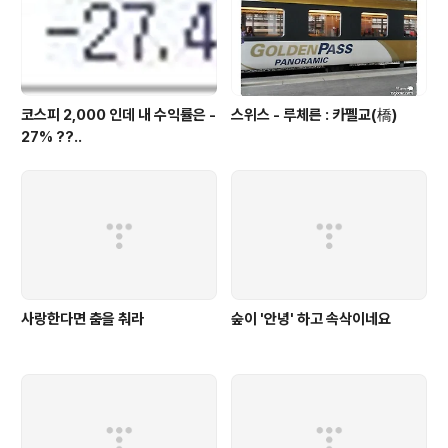
코스피 2,000 인데 내 수익률은 -
스위스 - 루체른 : 카펠교(橋)
27% ??..
사랑한다면 춤을 춰라
숲이 '안녕' 하고 속삭이네요