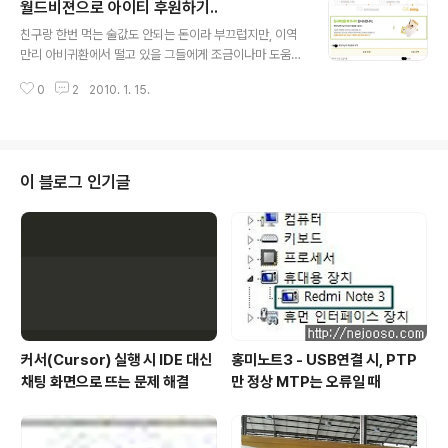
월드비젼으로 아이티 후원하기..
감한 실험정신만이 새롭고 획기적인 창조물을 만들어 낼 수 있습니다. 16일~2
글 내용
3일 : 가족에 신경을 써야 하는 시기입니다. 가족 구성원 사이에 의사소통이 원
친구랑 한번 먹는 술값도 안되는 돈이라 부끄럽지만, 이역
활하지 못하면 오해를 불러올 수 있습니다. 잦은 대화로 상대방을 이해하는 자
만리 아비귀환에서 떨고 있을 그들에게 조금이나마 도움이
세가 필요..
되었으면 좋겠다.. 신의 가호가 있길..
0
2
2010. 1. 15.
이 블로그 인기글
커서(Cursor) 실행 시 IDE 대신
홍미노트3 - USB연결 시, PTP
채팅 화면으로 뜨는 문제 해결
만 정상 MTP는 오류일 때