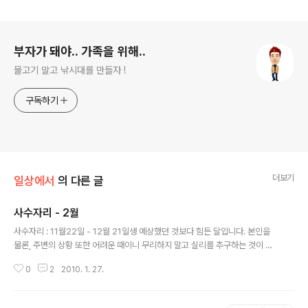
로그 정보
부자가 돼야.. 가족을 위해..
물고기 말고 낚시대를 만들자 !
구독하기
더보기
일상에서
의 다른 글
사수자리 - 2월
글 내용
사수자리 : 11월22일 - 12월 21일생 예상했던 것보다 힘든 달입니다. 본인을
물론, 주변의 상황 또한 어려운 때이니 무리하지 말고 실리를 추구하는 것이 최
선의 방법이겠습니다. 1일~7일 : 겸손의 미덕을 발휘해야 하는 시기입니다. 지
0
2
2010. 1. 27.
나친 욕심은 자기 자신을 망칠 수가 있습니다. 특히 금전관계로 인하여 인간 관
계가 악화될 수 있으므로 조심하시기 바랍니다. 8일~15일 : 적극성이 필요한
시기입니다. 실패가 두려워 움츠리고 있다 보면 발전을 꾀할 수가 없습니다. 과