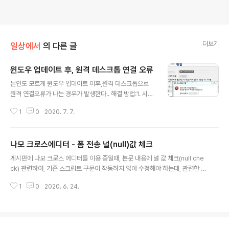
더보기
일상에서
의 다른 글
윈도우 업데이트 후, 원격 데스크톱 연결 오류
글 내용
본인도 모르게 윈도우 업데이트 이후,원격 데스크톱으로
원격 연결오류가 나는 경우가 발생한다.. 해결 방법:1. 시작
버튼 - 그룹 정책 편집기 실행 2. 컴퓨터 구성 - 관리 템플
1
0
2020. 7. 7.
릿 - 시스템 - 자격 증명 위임 클릭 우측 메뉴 - Oracle 수
정 암호화 클릭 - 새창 '구성되지 않음'을 '사용'으로 변경
3. 재부팅 후 확인 관련링크https://support.microsoft.
나모 크로스에디터 - 폼 전송 널(null)값 체크
com/ko-kr/help/4295591/credssp-encryption-
글 내용
oracle-remediation-error-when-to-rdp-to-azu
게시판에 나모 크로스 에디터를 이용 중일때, 본문 내용에 널 값 체크(null che
re-vm에러문구인증 오류가 발생했습니다. 요청한 함수가
ck) 관련하여, 기존 스크립트 구문이 작동하지 않아 수정해야 하는데, 관련한 글
지원되지 않습니다. 원격 컴퓨터: . CredSSP 암호화 Ora
검색이 없어 적용하는데 오래걸렸다... 아래와 같이 2가지 방식이 있는데, 차이
cle 수정 때문일 수 있습니다. 자세한 내용은 htt..
1
0
2020. 6. 24.
점은 본문 텍스트 없이 첨부파일 이미지만 등록했을 때, 이 부분을 체크하냐 안
하냐 여부다.. 이미지 등록만도 널 값으로 체크하려면, IsDirth 메서드를 사용해
야 한다.. 또한, 게시판 폼 체크시 본문내용 값을 받아 넘길때, $("textarea[na
me=Content]").val(CrossEditor.GetBodyValue()); 폼(form) 전송을 할