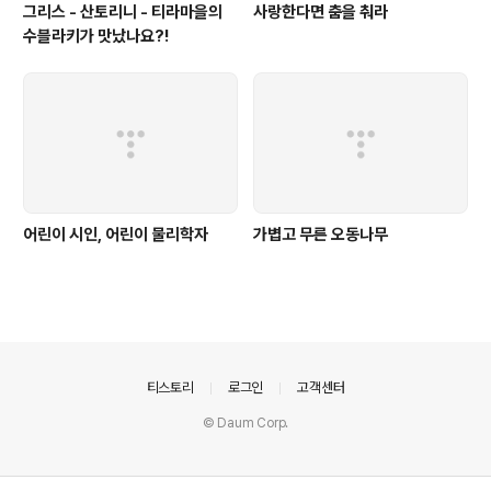
그리스 - 산토리니 - 티라마을의
사랑한다면 춤을 춰라
수블라키가 맛났나요?!
어린이 시인, 어린이 물리학자
가볍고 무른 오동나무
의안내
티스토리
로그인
고객센터
© Daum Corp.