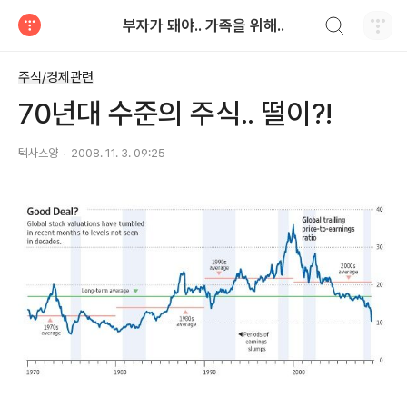
검색하기
부자가 돼야.. 가족을 위해..
티스토리
주식/경제관련
70년대 수준의 주식.. 떨이?!
텍사스양
2008. 11. 3. 09:25