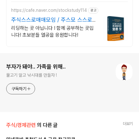
https://cafe.naver.com/stockstudy114
광고
주식스스로매매모임 / 주스모 스스로
공부법을 배웁니다 !
리딩하는 곳 아닙니다 ! 함께 공부하는 곳입
니다! 초보분들 열공을 응원합니다!
로그 정보
부자가 돼야.. 가족을 위해..
물고기 말고 낚시대를 만들자 !
구독하기
더보기
주식/경제관련
의 다른 글