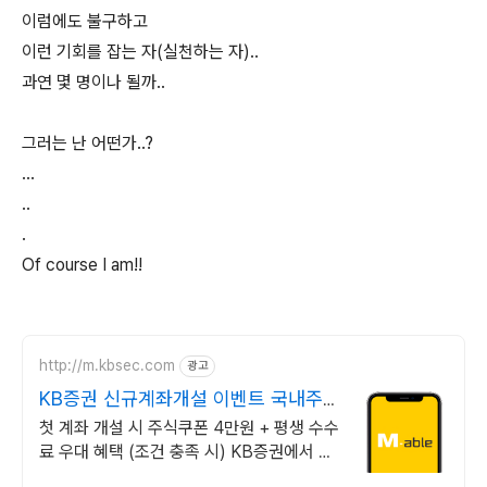
이럼에도 불구하고
이런 기회를 잡는 자(실천하는 자)..
과연 몇 명이나 될까..
그러는 난 어떤가..?
...
..
.
Of course I am!!
http://m.kbsec.com
광고
KB증권 신규계좌개설 이벤트 국내주
식쿠폰 최대 5만원
첫 계좌 개설 시 주식쿠폰 4만원 + 평생 수수
료 우대 혜택 (조건 충족 시) KB증권에서 첫
투자 지원받고 평생 수수료 혜택 받으세요!