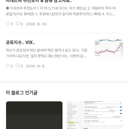
미네르바 추천도서 & 금융 참고자료..
글 내용
● 미네르바 추천도서 1. 더 박스(THE BOX, 마크 레빈슨) 2. 자본주의 역사 바
로알기(리오 휴버먼) 3. 프로테스탄트의 윤리와 자본주의(막스 베버) 4. 리스크
(피터 L. 번스타인) 5. 소비의 심리학(로버트 B 세틀 외) 6. 천재들의 실패(로저
0
0
2008. 10. 30.
로웬스타인) ● 국제금융을 이해하는 미디어 참고자료 1. 일본 드라마 '하게타
카'(6부작) 민영의보 보장축소! 가입 서두르세요~ 자동차전문기자의 살아있는
시승기 2. NHK다큐 '글로벌마켓'(7부작) 3. 시뮬레이션 게임 '캐피탈리즘 2'.
공포지수.. VIX..
글 내용
자신이 관심있어 하는 분야에 책은 얼마나 읽고 있나.. 가끔
기사에 나오지만, 알지 못하고 패스하던 VIX.. 이번에 읽은
책을 보고 알게 되었다.. 현 시점에 꽤나 흥미로운 지수상황
0
0
2008. 10. 8.
이란 것도 발견.. 우선, VIX를 가지고 시장의 상황을 분석할
때 20이하인 경우 - 과매수 40이상인 경우 - 과매도 물론,
현 상황은 과매도일 것이다.. 확인 해 보면 아래와 같다.. 19
86년 이후 VIX지수가 40을 넘어선 경우 - 10번 이 중, 5
0을 넘어선 경우는 9.11테러/ 2002년 10월 저점 정도.. V
이 블로그 인기글
IX가 40을 넘어선 경우 이후 3개월 간 평균 8.6% 상승했
다고 한다.. 위 표를 보면 어제 그래프에 58을 찍고 내려왔
다.. 현시점도 47.77.. 절대 낮지 않은 지표.. 9.11테러 이후
미국 ..