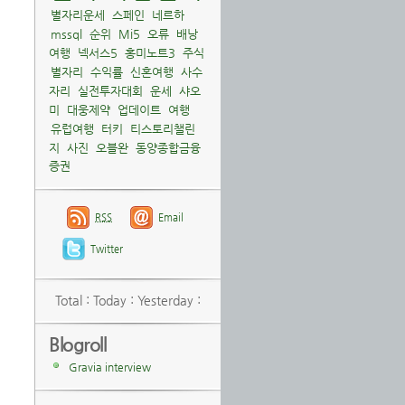
별자리운세
스페인
네르하
mssql
순위
Mi5
오류
배낭
여행
넥서스5
홍미노트3
주식
별자리
수익률
신혼여행
사수
자리
실전투자대회
운세
샤오
미
대웅제약
업데이트
여행
유럽여행
터키
티스토리챌린
지
사진
오블완
동양종합금융
증권
RSS
Email
Twitter
Total :
Today :
Yesterday :
Blogroll
Gravia interview