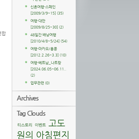
신혼여행-스페인
[2009/3/9~15]
(35)
여행-대만
[2009/8/25~30]
(2)
년합
48일간 배낭여행
[2010/4/8~5/24]
(54)
여행-마카오/홍콩
[2012.2.26~3.3]
(10)
여행-베트남_나트랑
[2024.06.05~06.11..
(2)
업무관련
(0)
Archives
Tag Clouds
고도
티스토리
이벤트
원의 아침편지