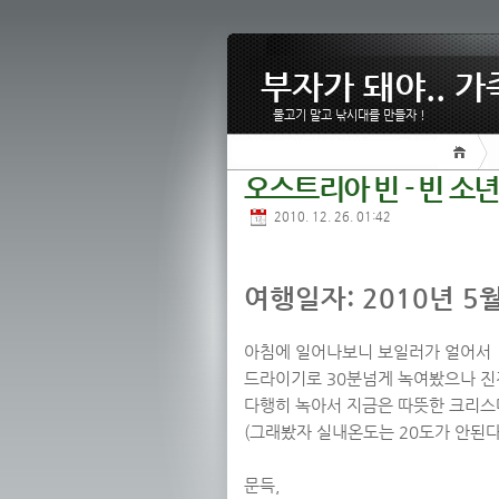
부자가 돼야.. 가
물고기 말고 낚시대를 만들자 !
오스트리아 빈 - 빈 소
2010. 12. 26. 01:42
여행일자: 2010년 5
아침에 일어나보니 보일러가 얼어서
드라이기로 30분넘게 녹여봤으나 진
다행히 녹아서 지금은 따뜻한 크리스
(그래봤자 실내온도는 20도가 안된다.
문득,