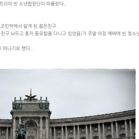
트리아 빈 소년합창단이 떠올랐다..
코코민박에서 알게 된 젊은친구
친구 놔두고 혼자 동유럽을 다니고 있었음)가 주말 아침 예배에 빈 청소
후 떠나기로 했다..