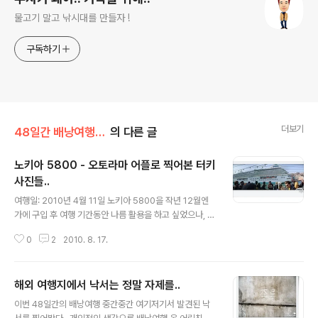
물고기 말고 낚시대를 만들자 !
구독하기
더보기
48일간 배낭여행[2010/4/8~5/24]
의 다른 글
노키아 5800 - 오토라마 어플로 찍어본 터키
사진들..
글 내용
여행일: 2010년 4월 11일 노키아 5800을 작년 12월엔
가에 구입 후 여행 기간동안 나름 활용을 하고 싶었으나, 생
각처럼 되지 않았다.. 가장 큰 답답함은 오류로 트위터에 글
0
2
2010. 8. 17.
이 올라가지 않았던 상황.. 주구장창 떴던 DNS error.. 재
밌는건 한국에 와서는 이 에러가 나도 사용하는데 지장이
없다는 점이다.. 우리나라 와이파이와 외국 와이파이는 뭔
해외 여행지에서 낙서는 정말 자제를..
가 다른건가.. 아래 사진들은 '오토라마' 어플로 찍어본 사
글 내용
진들이다.. 자꾸 오류가 나 터키 외엔 찍질 않았다.. 오토라
이번 48일간의 배낭여행 중간중간 여기저기서 발견된 낙
마 어플은 총 3컷을 찍으면, 그게 한장으로 파노라마처럼