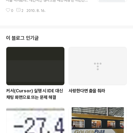
서를 찍어봤다.. 개인적인 생각으론 배낭여행 온 어린친구
찍히는데, 2번째 컷이 제대로 작동하지 않아 사진이 깨져
들 짓(?) 같았다.. 사실, 많이 화가났다.. 한해, 적게는 수십
보인다.. 터키 이스탄불 보스포러스 해협을 배를 타고 한바
0
2
2010. 8. 16.
만명에서 수백만명이 왔다가는 곳에서 자신의 흔적을 남기
퀴 도는 코스였는데, 그때 정박 해 있던 크루즈 선.. 다른 블
고 싶은 마음은 충분히 이해한다.. 하지만, 입장바꿔서 경복
로..
궁 등의 기둥에 마커로 쓴 것도 아닌 나무를 후벼파서 외국
인들이 이름을 새겨넣었다면 얼마나 욕을 할까.. 그리곤, 나
도 나가게 되면 복수 하리라..이러겠지.. 우리 것이 중요하
이 블로그 인기글
면 그네들 것도 중요한 법이고 그게 세상 이치다.. 우리모
두.. 멋지고 훌륭한 무언가를 봤을 때 가슴에, 마음에 새기
고 그 어떤 흔적도 남기지 않는 성숙한 여행객이 되길 바라
본다.. 세계문화유산 지키는데 우리도 일조를! 체코 프라하
성 옆 건물에서 발..
커서(Cursor) 실행 시 IDE 대신
사랑한다면 춤을 춰라
채팅 화면으로 뜨는 문제 해결