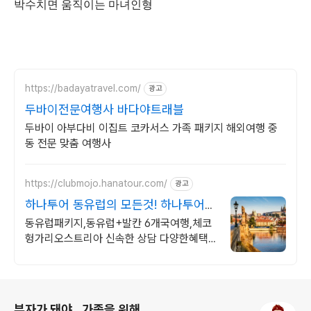
박수치면 움직이는 마녀인형
https://badayatravel.com/
광고
두바이전문여행사 바다야트래블
두바이 아부다비 이집트 코카서스 가족 패키지 해외여행 중
동 전문 맞춤 여행사
https://clubmojo.hanatour.com/
광고
하나투어 동유럽의 모든것! 하나투어
공식인증 예약센터
동유럽패키지,동유럽+발칸 6개국여행,체코
헝가리오스트리아 신속한 상담 다양한혜택
까지
로그 정보
부자가 돼야.. 가족을 위해..